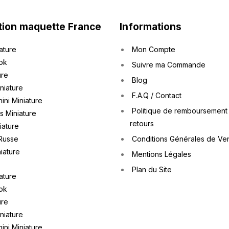
tion maquette France
Informations
ature
Mon Compte
ok
Suivre ma Commande
ure
Blog
iniature
F.A.Q / Contact
ini Miniature
Politique de remboursement
 Miniature
retours
iature
Russe
Conditions Générales de Ve
iature
Mentions Légales
Plan du Site
ature
ok
ure
iniature
ini Miniature