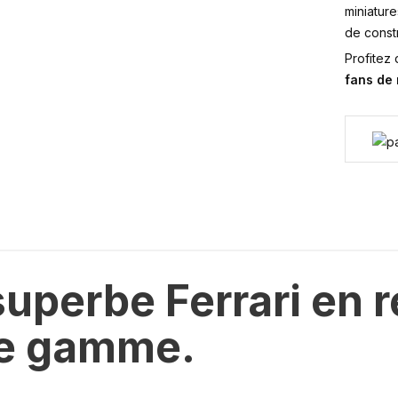
miniature
de constr
Profitez
fans de
uperbe Ferrari en 
de gamme.