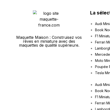
La sélec
Audi Mini
Book No
F1 Miniat
Maquette Maison : Construisez vos
rêves en miniature avec des
Ferrari M
maquettes de qualité supérieure.
Lamborgh
Mercedes
Moto Min
Poupée 
Tesla Min
Audi Mini
Book No
F1 Miniat
Ferrari M
Lamborgh