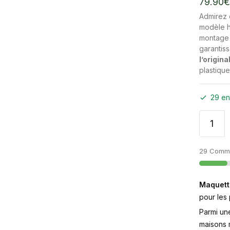
79.90
€
Admirez c
modèle 
montage
garantiss
l’origina
plastique
29 en
29 Comma
Maquett
pour les
Parmi un
maisons m