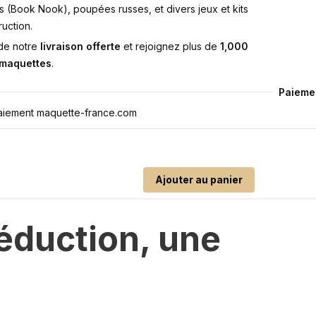
s (Book Nook), poupées russes, et divers jeux et kits
uction.
 de notre
livraison offerte
et rejoignez plus de
1,000
 maquettes
.
Paieme
Ajouter au panier
réduction, une