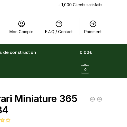
+ 1,000 Clients satisfaits
Mon Compte
F.A.Q / Contact
Paiement
ts de construction
0.00
€
0
rari Miniature 365
B4