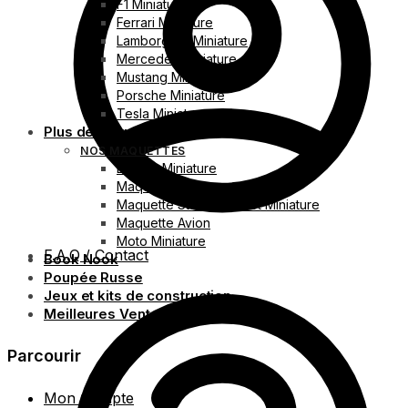
F1 Miniature
Ferrari Miniature
Lamborghini Miniature
Mercedes Miniature
Mustang Miniature
Porsche Miniature
Tesla Miniature
Plus de maquettes
NOS MAQUETTES
Bateau Miniature
Maquette Monument
Maquette Stade de foot Miniature
Maquette Avion
Moto Miniature
F.A.Q / Contact
Book Nook
Poupée Russe
Jeux et kits de construction
Meilleures Ventes
Parcourir
Mon Compte