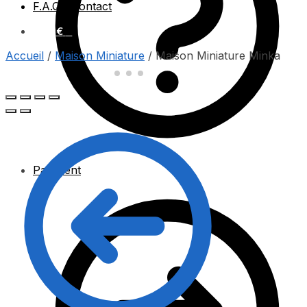
F.A.Q / Contact
0.00
€
0
Accueil
/
Maison Miniature
/
Maison Miniature Minka
Paiement