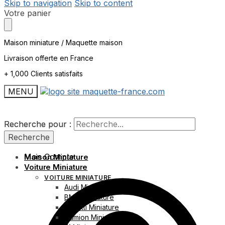
Skip to navigation
Skip to content
Votre panier
Maison miniature / Maquette maison
Livraison offerte en France
+ 1,000 Clients satisfaits
MENU
Recherche pour :
Recherche pour :
Recherche
Recherche
Mon Compte
Maison Miniature
Voiture Miniature
VOITURE MINIATURE
Audi Miniature
BMW Miniature
Bugatti Miniature
Camion Miniature