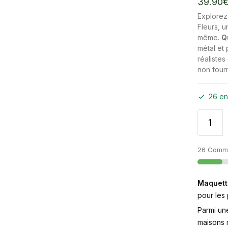
39.90
Explorez 
Fleurs, u
même.
Q
métal et 
réalistes
non fourn
26 en
26 Comma
Maquett
pour les
Parmi un
maisons m