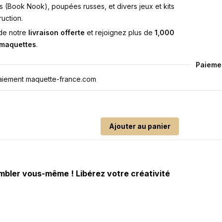
s (Book Nook), poupées russes, et divers jeux et kits
uction.
 de notre
livraison offerte
et rejoignez plus de
1,000
 maquettes
.
Paieme
Ajouter au panier
sembler vous-même ! Libérez votre créativité