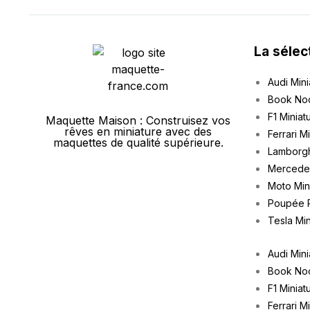
La sélec
Audi Mini
Book No
F1 Miniat
Maquette Maison : Construisez vos
rêves en miniature avec des
Ferrari M
maquettes de qualité supérieure.
Lamborgh
Mercedes
Moto Min
Poupée 
Tesla Min
Audi Mini
Book No
F1 Miniat
Ferrari M