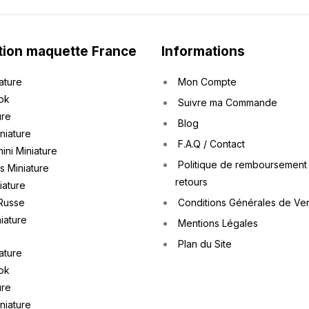
tion maquette France
Informations
ature
Mon Compte
ok
Suivre ma Commande
ure
Blog
iniature
F.A.Q / Contact
ini Miniature
Politique de remboursement
 Miniature
retours
iature
Russe
Conditions Générales de Ve
iature
Mentions Légales
Plan du Site
ature
ok
ure
iniature