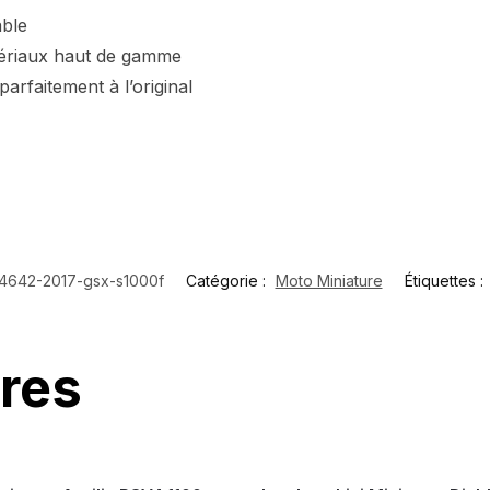
ble
ériaux haut de gamme
arfaitement à l’original
4642-2017-gsx-s1000f
Catégorie :
Moto Miniature
Étiquettes :
ires