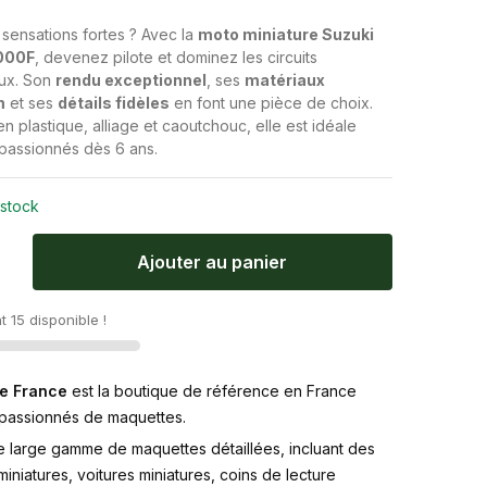
€
 sensations fortes ? Avec la
moto miniature Suzuki
000F
, devenez pilote et dominez les circuits
eux. Son
rendu exceptionnel
, ses
matériaux
m
et ses
détails fidèles
en font une pièce de choix.
 plastique, alliage et caoutchouc, elle est idéale
 passionnés dès 6 ans.
 stock
Ajouter au panier
 15 disponible !
e France
est la boutique de référence en France
 passionnés de maquettes.
e large gamme de maquettes détaillées, incluant des
iniatures, voitures miniatures, coins de lecture