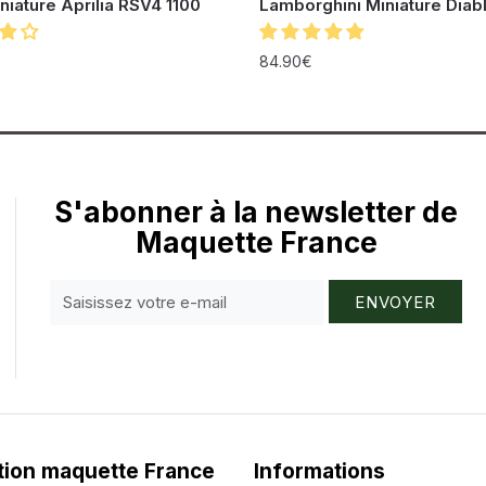
niature Aprilia RSV4 1100
Lamborghini Miniature Diab
84.90
€
S'abonner à la newsletter de
Maquette France
ENVOYER
tion maquette France
Informations