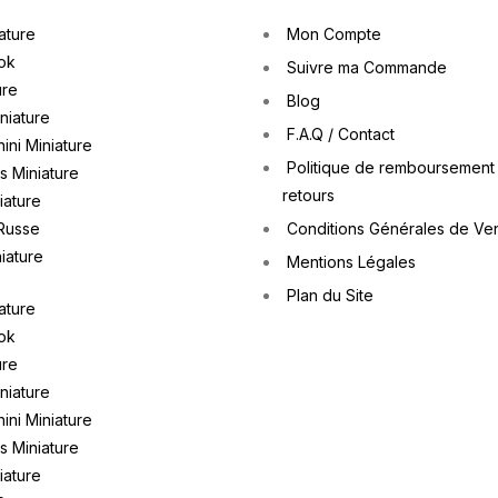
ature
Mon Compte
ok
Suivre ma Commande
ure
Blog
iniature
F.A.Q / Contact
ini Miniature
Politique de remboursement
 Miniature
retours
iature
Russe
Conditions Générales de Ve
iature
Mentions Légales
Plan du Site
ature
ok
ure
iniature
ini Miniature
 Miniature
iature