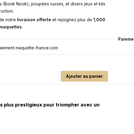
s (Book Nook), poupées russes, et divers jeux et kits
uction.
 de notre
livraison offerte
et rejoignez plus de
1,000
 maquettes
.
Paieme
Ajouter au panier
es plus prestigieux pour triompher avec un