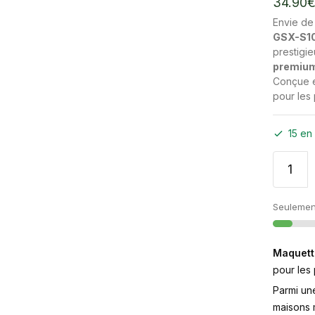
34.90
Envie de
GSX-S1
prestigi
premiu
Conçue en
pour les
15 en
Seulement
Maquett
pour les
Parmi un
maisons m