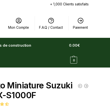
+ 1,000 Clients satisfaits
Mon Compte
F.A.Q / Contact
Paiement
ts de construction
0.00
€
0
o Miniature Suzuki
X-S1000F