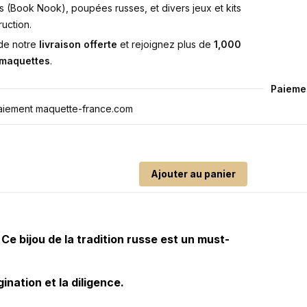
s (Book Nook), poupées russes, et divers jeux et kits
uction.
 de notre
livraison offerte
et rejoignez plus de
1,000
 maquettes
.
Paieme
Ajouter au panier
Ce bijou de la tradition russe est un must-
nation et la diligence.