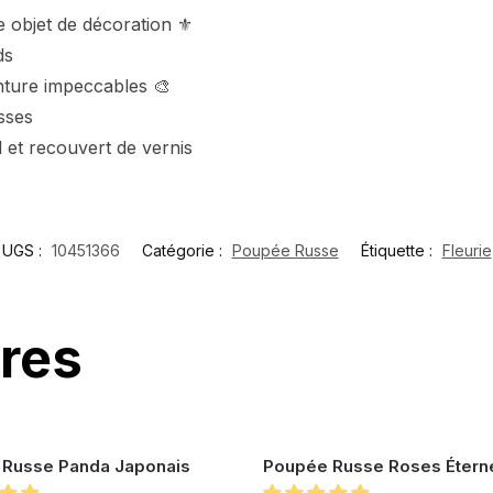
 objet de décoration ⚜️
ds
nture impeccables 🎨
sses
ul et recouvert de vernis
UGS :
10451366
Catégorie :
Poupée Russe
Étiquette :
Fleurie
ires
Russe Panda Japonais
Poupée Russe Roses Éterne