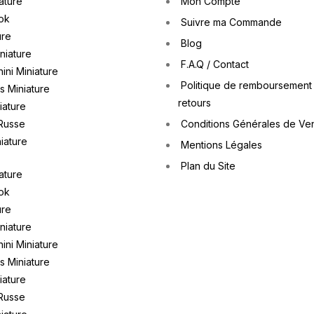
ature
Mon Compte
ok
Suivre ma Commande
ure
Blog
iniature
F.A.Q / Contact
ini Miniature
Politique de remboursement
 Miniature
retours
iature
Russe
Conditions Générales de Ve
iature
Mentions Légales
Plan du Site
ature
ok
ure
iniature
ini Miniature
 Miniature
iature
Russe