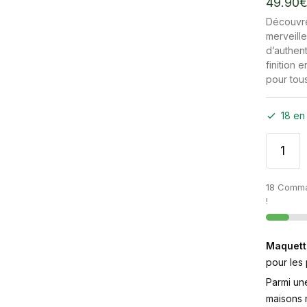
49.90
Découvre
merveille
d’authent
finition 
pour tous
18 en
18 Comma
!
Maquett
pour les
Parmi un
maisons m