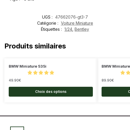
UGS :
47662076-gt3-7
Catégorie :
Voiture Miniature
Étiquettes :
1/24
,
Bentley
Produits similaires
BMW Miniature 535i
BMW Miniature
49.90
€
89.90
€
Choix des options
C