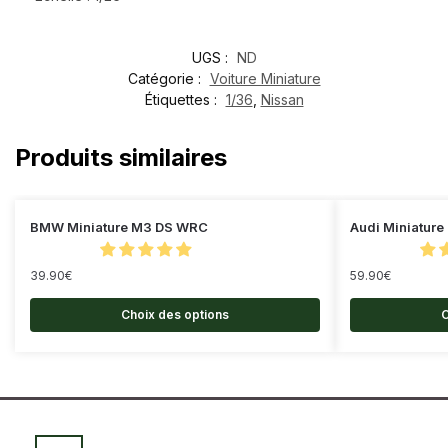
UGS :
ND
Catégorie :
Voiture Miniature
Étiquettes :
1/36
,
Nissan
Produits similaires
BMW Miniature M3 DS WRC
Audi Miniature
39.90
€
59.90
€
Choix des options
C