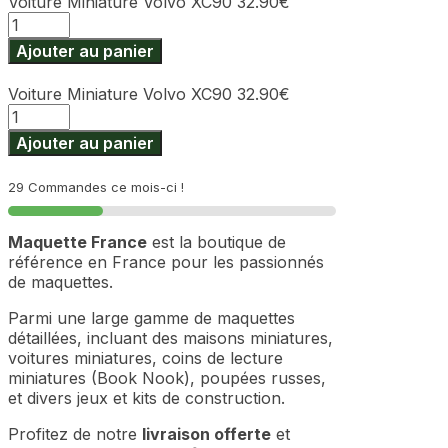
Voiture Miniature Volvo XC90
32.90
€
quantité
de
Ajouter au panier
Voiture
Miniature
Voiture Miniature Volvo XC90
32.90
€
Volvo
quantité
XC90
de
Ajouter au panier
Voiture
Miniature
29 Commandes ce mois-ci !
Volvo
XC90
Maquette France
est la boutique de
référence en France pour les passionnés
de maquettes.
Parmi une large gamme de maquettes
détaillées, incluant des maisons miniatures,
voitures miniatures, coins de lecture
miniatures (Book Nook), poupées russes,
et divers jeux et kits de construction.
Profitez de notre
livraison offerte
et