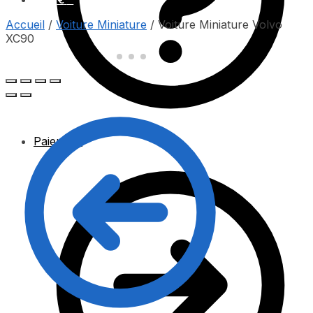
Accueil
/
Voiture Miniature
/
Voiture Miniature Volvo
XC90
Paiement