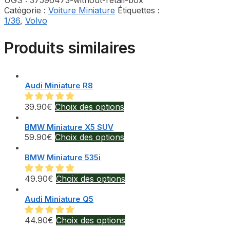
UGS :
37596473-without-retail-box
Catégorie :
Voiture Miniature
Étiquettes :
1/36
,
Volvo
Produits similaires
Audi Miniature R8
Ce
39.90
€
Choix des options
produit
a
BMW Miniature X5 SUV
Ce
59.90
€
Choix des options
plusieurs
produit
variations.
a
BMW Miniature 535i
Les
plusieurs
options
variations.
peuvent
Ce
49.90
€
Choix des options
Les
être
produit
options
choisies
a
Audi Miniature Q5
peuvent
sur
plusieurs
être
la
variations.
Ce
44.90
€
Choix des options
choisies
page
Les