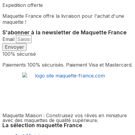
produit
Expedition offerte
sur
du
options
a
la
produit
peuvent
plusieurs
Maquette France offre la livraison pour l'achat d'une
page
être
variations.
maquette !
du
choisies
Les
produit
sur
options
S'abonner à la newsletter de Maquette France
la
peuvent
Email
page
être
Envoyer
du
choisies
100% sécurisé
produit
sur
la
Paiements 100% sécurisés. Paiement Visa et Mastercard.
page
du
produit
Maquette Maison : Construisez vos rêves en miniature
avec des maquettes de qualité supérieure.
La sélection maquette France