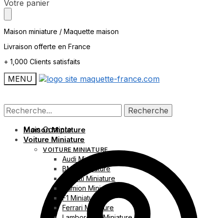
Skip
Skip
Votre panier
to
to
navigation
content
Maison miniature / Maquette maison
Livraison offerte en France
+ 1,000 Clients satisfaits
MENU
Recherche
Recherche
Recherche
Recherche
pour :
pour :
Mon Compte
Maison Miniature
Voiture Miniature
VOITURE MINIATURE
Audi Miniature
BMW Miniature
Bugatti Miniature
Camion Miniature
F1 Miniature
Ferrari Miniature
Lamborghini Miniature