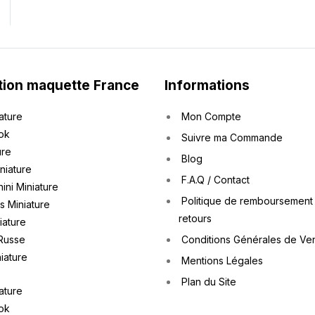
tion maquette France
Informations
ature
Mon Compte
ok
Suivre ma Commande
ure
Blog
iniature
F.A.Q / Contact
ini Miniature
Politique de remboursement
 Miniature
retours
iature
Russe
Conditions Générales de Ve
iature
Mentions Légales
Plan du Site
ature
ok