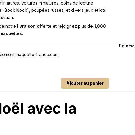
iniatures, voitures miniatures, coins de lecture
s (Book Nook), poupées russes, et divers jeux et kits
uction.
 de notre
livraison offerte
et rejoignez plus de
1,000
 maquettes
.
Paieme
Ajouter au panier
oël avec la