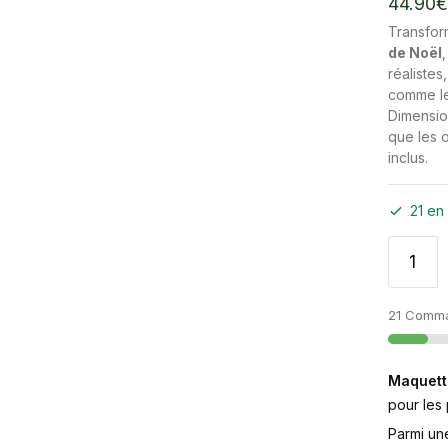
44.90
€
Transfor
de Noël
réaliste
comme le 
Dimensio
que les o
inclus.
21 en
21 Comma
Maquett
pour les
Parmi un