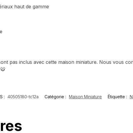
ériaux haut de gamme
ne
 ne sont pas inclus avec cette maison miniature. Nous vous c
!
🐯
S :
40505180-tc12a
Catégorie :
Maison Miniature
Étiquette :
N
ires