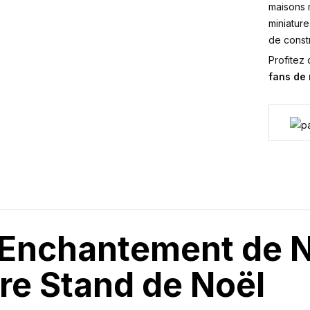
maisons m
miniature
de constr
Profitez
fans de
’Enchantement de N
re Stand de Noël